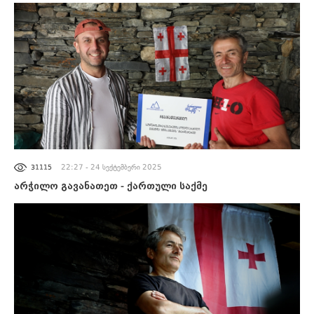
ᲐᲮᲐᲚᲘ ᲐᲛᲑᲔᲑᲘ
22:27 - 24 სექტემბერი 2025
31115
არჭილო გავანათეთ - ქართული საქმე