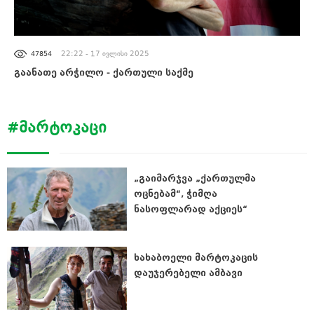
ᲐᲮᲐᲚᲘ ᲐᲛᲑᲔᲑᲘ
22:22 - 17 ივლისი 2025
47854
გაანათე არჭილო - ქართული საქმე
#ᲛᲐᲠᲢᲝᲙᲐᲪᲘ
„გაიმარჯვა „ქართულმა
ოცნებამ“, ჭიმღა
ნასოფლარად აქციეს“
ხახაბოელი მარტოკაცის
დაუჯერებელი ამბავი