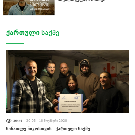
ᲥᲐᲠᲗᲣᲚᲘ
ᲡᲐᲥᲛᲔ
ᲐᲮᲐᲚᲘ ᲐᲛᲑᲔᲑᲘ
20:03 - 15 ნოემბერი 2025
36446
სინათლე ნიკოსთვის - ქართული საქმე