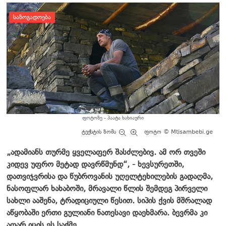
დატოვე კომენტარი
ᲡᲐᲖᲝᲒᲐᲓᲝᲔᲑᲐ
ფოტოზე - პაატა ხახიაური
ტექსტის ზომა
ფოტო © Mtisambebi.ge
„ადამიანს თურმე ყველაფერ შასძლებივ. ამ ორ თვეში
კიდევ უფრო მეტად დავრწმუნდ“, - ხევსურეთში,
დათვიჯვრისა და წუბროვანის უღელტეხილების გადაღმა,
ნასოფლარ ხახაბოში, მრავალი წლის შემდეგ პირველი
სახლი ააშენა, ტრადიციული წესით. სიპის ქვის მშრალად
აწყობაში ერთი გულიანი ნათესავი დაეხმარა. ბევრმა კი
აღარ იცის ეს საქმე.