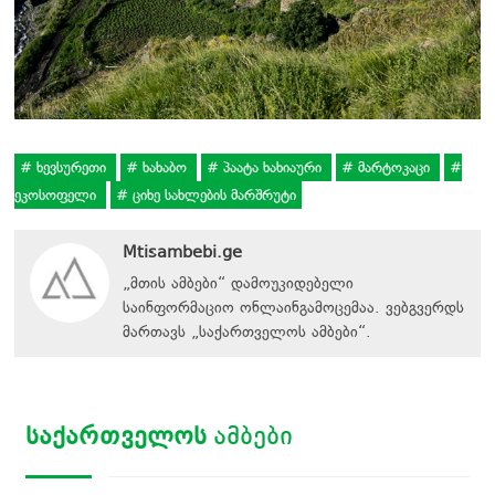
ხევსურეთი
ხახაბო
პაატა ხახიაური
მარტოკაცი
ეკოსოფელი
ციხე სახლების მარშრუტი
Mtisambebi.ge
„მთის ამბები“ დამოუკიდებელი
საინფორმაციო ონლაინგამოცემაა. ვებგვერდს
მართავს
„
საქართველოს ამბები
“
.
ᲡᲐᲥᲐᲠᲗᲕᲔᲚᲝᲡ
ᲐᲛᲑᲔᲑᲘ