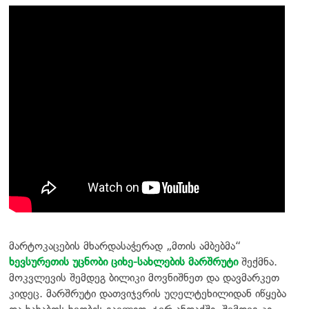
მარტოკაცების მხარდასაჭერად „მთის ამბებმა“
ხევსურეთის უცნობი ციხე-სახლების მარშრუტი
შექმნა.
მოკვლევის შემდეგ ბილიკი მოვნიშნეთ და დავმარკეთ
კიდეც. მარშრუტი დათვიჯვრის უღელტეხილიდან იწყება