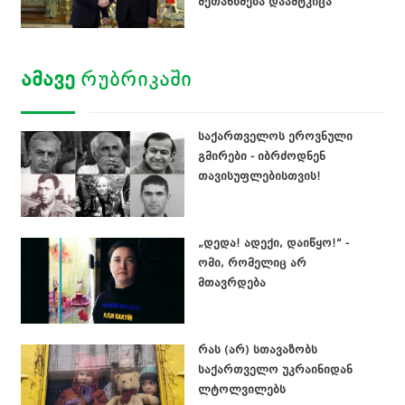
შეთანხმება დაამტკიცა
ᲐᲛᲐᲕᲔ
ᲠᲣᲑᲠᲘᲙᲐᲨᲘ
საქართველოს ეროვნული
გმირები - იბრძოდნენ
თავისუფლებისთვის!
„დედა! ადექი, დაიწყო!“ -
ომი, რომელიც არ
მთავრდება
რას (არ) სთავაზობს
საქართველო უკრაინიდან
ლტოლვილებს