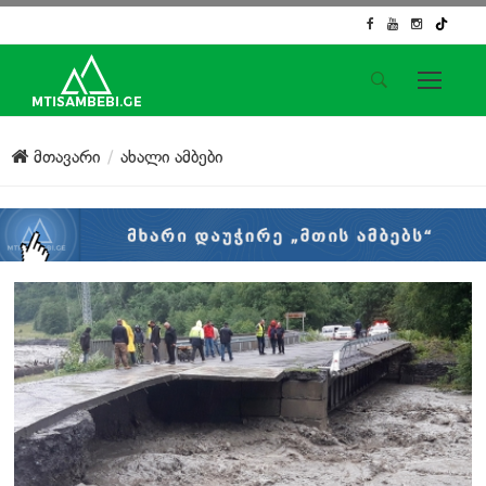
საიტის მენიუ
მთავარი
ახალი ამბები
მთავარი
ახალი ამბები
ჟურნალისტური გამოძიება
ქართული საქმე
ჩვენ შესახებ
კონტაქტი
სოციალური ქსელები