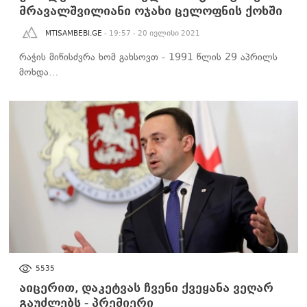
მრავალშვილიანი ოჯახი ცელოფნის ქოხში
MTISAMBEBI.GE
- 19:57 - 20 ივლისი 2021
რაჭის მიწისძვრა ხომ გახსოვთ - 1991 წლის 29 აპრილს
მოხდა…
ᲡᲐᲖᲝᲒᲐᲓᲝᲔᲑᲐ
5535
აიცერით, დაკეტვას ჩვენი ქვეყანა ვეღარ
გაუძლებს - პრემიერი