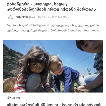
ტაბაწყური - სოფელი, სადაც
კორონაპანდემიას ერთი ექთანი მართავს
MTISAMBEBI.GE
- 16:42 - 21 ივლისი 2021
ბაკურიანიდან ცხრაწყაროს უღელტეხილის გავლით, ტბაში
შეჭრილ ნახევარკუნძულზე, ბორჯომის რაიონის ერთ-ერთი…
ᲡᲐᲖᲝᲒᲐᲓᲝᲔᲑᲐ
38403
უსახლკარობის 30 წელი - როგორ ცხოვრობს