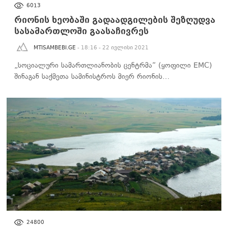
ᲡᲐᲖᲝᲒᲐᲓᲝᲔᲑᲐ
6013
რიონის ხეობაში გადაადგილების შეზღუდვა
სასამართლოში გაასაჩივრეს
MTISAMBEBI.GE
- 18:16 - 22 ივლისი 2021
„სოციალური სამართლიანობის ცენტრმა“ (ყოფილი EMC)
შინაგან საქმეთა სამინისტროს მიერ რიონის…
ᲡᲐᲖᲝᲒᲐᲓᲝᲔᲑᲐ
24800