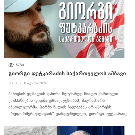
ᲐᲮᲐᲚᲘ ᲐᲛᲑᲔᲑᲘ
8734
გიორგი ფუტკარაძის საქართველოს ამბავი
22:31 - 18 ივნისი 2026
ბიზნესის დუმილის კანონი მდუმარედ მიიღო ქართული
კომპანიების დიდმა უმრავლესობამ, მაგრამ არა
აბსოლუტურმა. პირში წყლის ჩაგუბებას არ აპირებს
„რეფორმერფიტნესის“ დამფუძნებელი, გიორგი ფუტკარაძე.