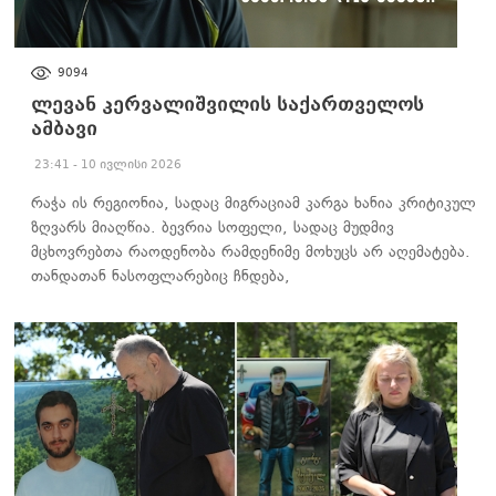
ᲐᲮᲐᲚᲘ ᲐᲛᲑᲔᲑᲘ
9094
ლევან კერვალიშვილის საქართველოს
ამბავი
23:41 - 10 ივლისი 2026
რაჭა ის რეგიონია, სადაც მიგრაციამ კარგა ხანია კრიტიკულ
ზღვარს მიაღწია. ბევრია სოფელი, სადაც მუდმივ
მცხოვრებთა რაოდენობა რამდენიმე მოხუცს არ აღემატება.
თანდათან ნასოფლარებიც ჩნდება,