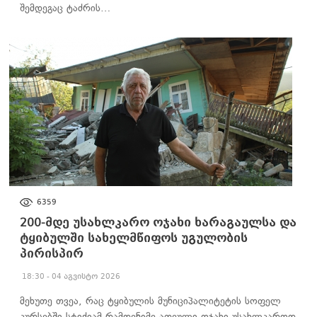
შემდეგაც ტაძრის…
ᲐᲮᲐᲚᲘ ᲐᲛᲑᲔᲑᲘ
6359
200-მდე უსახლკარო ოჯახი ხარაგაულსა და
ტყიბულში სახელმწიფოს უგულობის
პირისპირ
18:30 - 04 აგვისტო 2026
მეხუთე თვეა, რაც ტყიბულის მუნიციპალიტეტის სოფელ
კურსებში სტიქიამ რამდენიმე ათეული ოჯახი უსახლკაროდ