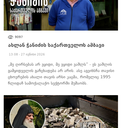
ᲐᲮᲐᲚᲘ ᲐᲛᲑᲔᲑᲘ
9097
ასლან ჭანიძის საქართველოს ამბავი
13:08 - 27 ივნისი 2026
„მე ღირსებას არ ვყიდი, მე ვყიდი ვაშლს“ - ეს ვაშლის
გამყიდველის განცხადება არ არის. ასე აგვიხსნა თავისი
ცხოვრების ახალი თავის არსი კაცმა, რომელიც 1995
წლიდან სამოქალაქო სექტორში მუშაობს.