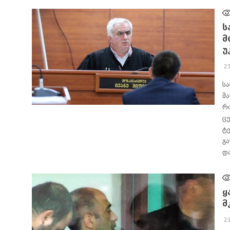
ს
მ
უ
2
ს
მ
რ
ᲐᲮᲐᲚᲘ ᲐᲛᲑᲔᲑᲘ
ც
ტ
გ
დ
ყ
მ
2