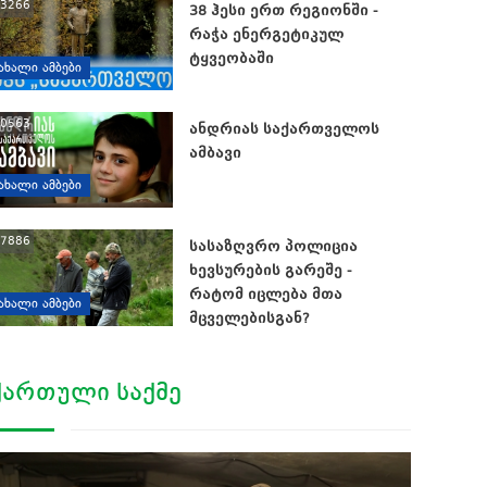
3266
38 ჰესი ერთ რეგიონში -
რაჭა ენერგეტიკულ
ტყვეობაში
ᲐᲮᲐᲚᲘ ᲐᲛᲑᲔᲑᲘ
0563
ანდრიას საქართველოს
ამბავი
ᲐᲮᲐᲚᲘ ᲐᲛᲑᲔᲑᲘ
7886
სასაზღვრო პოლიცია
ხევსურების გარეშე -
რატომ იცლება მთა
ᲐᲮᲐᲚᲘ ᲐᲛᲑᲔᲑᲘ
მცველებისგან?
ᲥᲐᲠᲗᲣᲚᲘ ᲡᲐᲥᲛᲔ