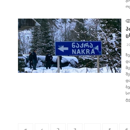
გ
ო
პ
ც
2
ზ
დ
მ
შ
ᲐᲮᲐᲚᲘ ᲐᲛᲑᲔᲑᲘ
დ
ბ
ს
ტ