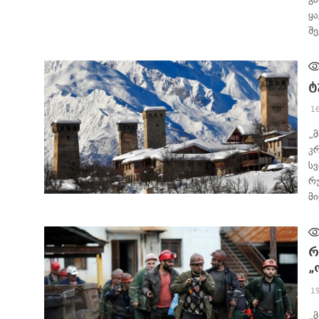
ყ
შ
ტ
1
„
კ
ს
რ
მ
ᲐᲮᲐᲚᲘ ᲐᲛᲑᲔᲑᲘ
რ
„
1
„