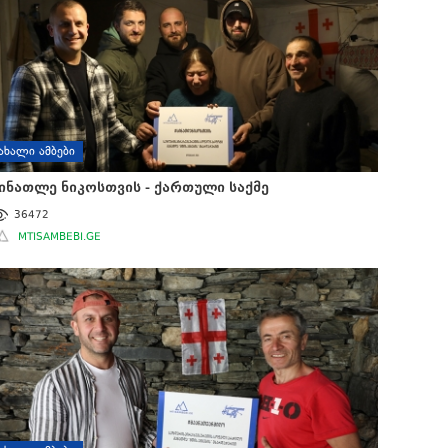
ᲐᲮᲐᲚᲘ ᲐᲛᲑᲔᲑᲘ
ინათლე ნიკოსთვის - ქართული საქმე
36472
MTISAMBEBI.GE