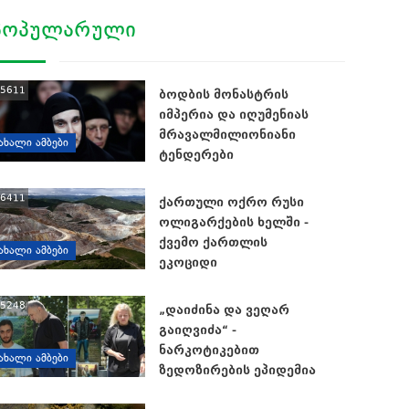
ᲞᲝᲞᲣᲚᲐᲠᲣᲚᲘ
5611
ბოდბის მონასტრის
იმპერია და იღუმენიას
მრავალმილიონიანი
ᲐᲮᲐᲚᲘ ᲐᲛᲑᲔᲑᲘ
ტენდერები
6411
ქართული ოქრო რუსი
ოლიგარქების ხელში -
ქვემო ქართლის
ᲐᲮᲐᲚᲘ ᲐᲛᲑᲔᲑᲘ
ეკოციდი
5248
„დაიძინა და ვეღარ
გაიღვიძა“ -
ნარკოტიკებით
ᲐᲮᲐᲚᲘ ᲐᲛᲑᲔᲑᲘ
ზედოზირების ეპიდემია