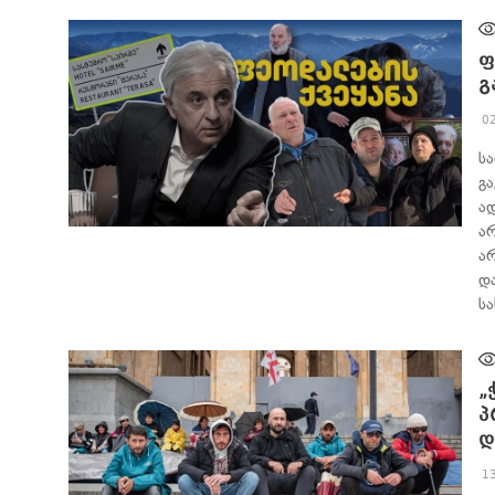
ფ
გ
0
სა
გ
ა
ა
ᲐᲮᲐᲚᲘ ᲐᲛᲑᲔᲑᲘ
ა
დ
ს
„
პ
დ
1