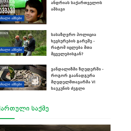
0737
ანდრიას საქართველოს
ამბავი
ᲐᲮᲐᲚᲘ ᲐᲛᲑᲔᲑᲘ
8069
სასაზღვრო პოლიცია
ხევსურების გარეშე -
რატომ იცლება მთა
ᲐᲮᲐᲚᲘ ᲐᲛᲑᲔᲑᲘ
მცველებისგან?
7883
ვანდალიზმი ზღუდერში -
როგორ გაანადგურა
მღვდელმთავარმა VI
ᲐᲮᲐᲚᲘ ᲐᲛᲑᲔᲑᲘ
საუკუნის ძეგლი
ᲥᲐᲠᲗᲣᲚᲘ ᲡᲐᲥᲛᲔ