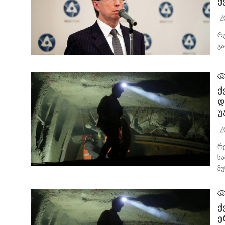
ქ
რ
გ
ᲐᲮᲐᲚᲘ ᲐᲛᲑᲔᲑᲘ
ქ
დ
უ
რ
ს
მ
ᲐᲮᲐᲚᲘ ᲐᲛᲑᲔᲑᲘ
ქ
ე