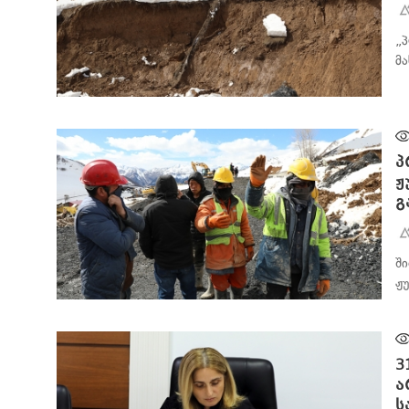
„
მ
ᲐᲮᲐᲚᲘ ᲐᲛᲑᲔᲑᲘ
პ
ჟ
გ
შ
ჟ
ᲐᲮᲐᲚᲘ ᲐᲛᲑᲔᲑᲘ
3
ა
ს