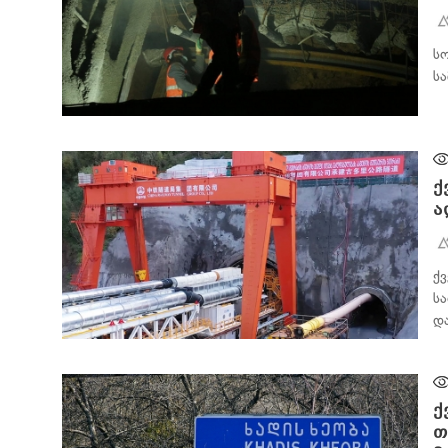
ს
ს
ᲐᲮᲐᲚᲘ ᲐᲛᲑᲔᲑᲘ
ქ
ა
ქვ
ს
დ
ᲐᲮᲐᲚᲘ ᲐᲛᲑᲔᲑᲘ
ქ
თ