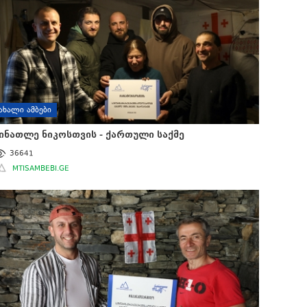
ᲐᲮᲐᲚᲘ ᲐᲛᲑᲔᲑᲘ
ინათლე ნიკოსთვის - ქართული საქმე
36641
MTISAMBEBI.GE