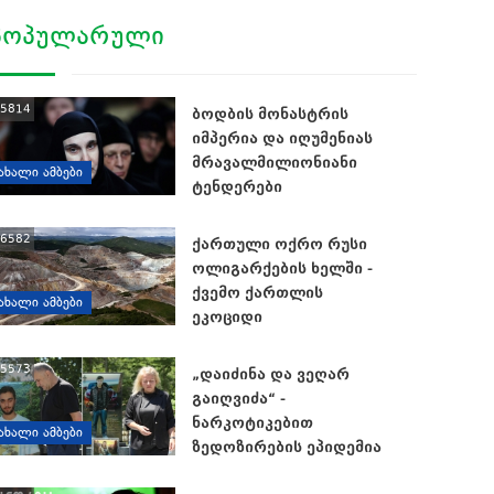
ᲞᲝᲞᲣᲚᲐᲠᲣᲚᲘ
5814
ბოდბის მონასტრის
იმპერია და იღუმენიას
მრავალმილიონიანი
ᲐᲮᲐᲚᲘ ᲐᲛᲑᲔᲑᲘ
ტენდერები
6582
ქართული ოქრო რუსი
ოლიგარქების ხელში -
ქვემო ქართლის
ᲐᲮᲐᲚᲘ ᲐᲛᲑᲔᲑᲘ
ეკოციდი
5573
„დაიძინა და ვეღარ
გაიღვიძა“ -
ნარკოტიკებით
ᲐᲮᲐᲚᲘ ᲐᲛᲑᲔᲑᲘ
ზედოზირების ეპიდემია