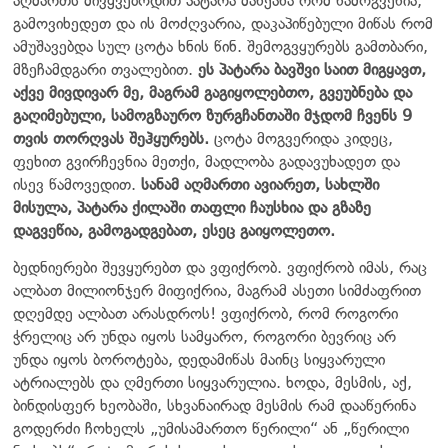
აღმართს მივყვებოდით პატარა მანქანა რომ წამოგვეწია,
გამოვიხედეთ და ის მოძღვარია, დაკაპიწებული მიწას რომ
ამუშავებდა სულ ცოტა ხნის წინ. შემოგვყურებს გამთბარი,
მზეჩამდგარი თვალებით.
ეს პატარა ბავშვი საით მიგყავთ,
აქვე მივდივარ მე, მაგრამ გაგიყოლებთო, გვეუბნება და
გაღიმებული, სამოგზაურო ზურგჩანთაში მჯდომ ჩვენს 9
თვის თორღვას შეჰყურებს.
ცოტა მოგვერიდა კიდეც,
ფეხით გვირჩევნია მეთქი, მადლობა გადავუხადეთ და
ისევ წამოვედით.
სანამ აღმართი ავიარეთ, სახლში
მისულა, პატარა ქილაში თაფლი ჩაუსხია და გზაზე
დაგვეწია, გამოგადგებათ, ესეც გაიყოლეთო.
ბედნიერები შევყურებთ და ვფიქრობ. ვფიქრობ იმას, რაც
ალბათ მილიონჯერ მიფიქრია, მაგრამ ასეთი სიმძაფრით
დღემდე ალბათ არასდროს! ვფიქრობ, რომ როგორი
ჭრელიც არ უნდა იყოს სამყარო, როგორი ბევრიც არ
უნდა იყოს ბოროტება, დედამიწას მაინც სიყვარული
ატრიალებს და ღმერთი სიყვარულია. ხოდა, მესმის, აქ,
ბინდისფერ ხეობაში, სხვანაირად მესმის რამ დააწერინა
გოდერძი ჩოხელს „უმისამართო წერილი“ ან „წერილი