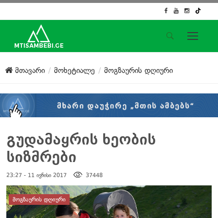
საიტის მენიუ
მთავარი
მოხეტიალე
მოგზაურის დღიური
მთავარი
ახალი ამბები
ჟურნალისტური გამოძიება
ქართული საქმე
ჩვენ შესახებ
გუდამაყრის ხეობის
კონტაქტი
სიზმრები
სოციალური ქსელები
23:27 - 11 ივნისი 2017
37448
დატოვე კომენტარი
ᲛᲝᲒᲖᲐᲣᲠᲘᲡ ᲓᲦᲘᲣᲠᲘ