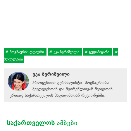
მოგზაურის დღიური
ეკა ბერიშვილი
გუდამაყარი
მთიულეთი
ეკა ბერიშვილი
პროფესიით ჟურნალისტი. მოგზაურობს
მეუღლესთან და მცირეწლოვან შვილთან
ერთად საქართველოს მაღალმთიან რეგიონებში.
ᲡᲐᲥᲐᲠᲗᲕᲔᲚᲝᲡ
ᲐᲛᲑᲔᲑᲘ