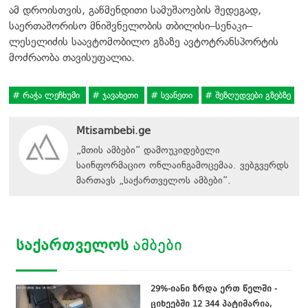
ამ დროისთვის, გაწმენდითი სამუშაოების შედეგად,
საერთაშორისო მნიშვნელობის თბილისი–სენაკი–
ლესელიძის საავტომობილო გზაზე ავტოტრანსპორტის
მოძრაობა თავისუფალია.
რაჭა ლეჩხუმი
ჯავახეთი
სვანეთი
შეზღუდვები გზებზე
Mtisambebi.ge
„მთის ამბები“ დამოუკიდებელი
საინფორმაციო ონლაინგამოცემაა. ვებგვერდს
მართავს
„
საქართველოს ამბები
“
.
ᲡᲐᲥᲐᲠᲗᲕᲔᲚᲝᲡ
ᲐᲛᲑᲔᲑᲘ
29%-იანი ზრდა ერთ წელში -
ციხეებში 12 344 პატიმარია,