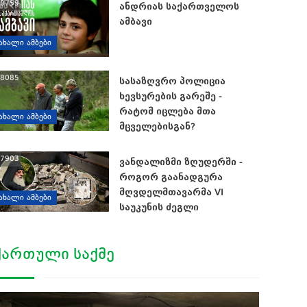
0759
ანდრიას საქართველოს
ამბავი
ᲐᲮᲐᲚᲘ ᲐᲛᲑᲔᲑᲘ
8085
სასაზღვრო პოლიცია
ხევსურების გარეშე -
რატომ იცლება მთა
ᲐᲮᲐᲚᲘ ᲐᲛᲑᲔᲑᲘ
მცველებისგან?
7903
ვანდალიზმი ზღუდერში -
როგორ გაანადგურა
მღვდელმთავარმა VI
ᲐᲮᲐᲚᲘ ᲐᲛᲑᲔᲑᲘ
საუკუნის ძეგლი
ᲥᲐᲠᲗᲣᲚᲘ ᲡᲐᲥᲛᲔ