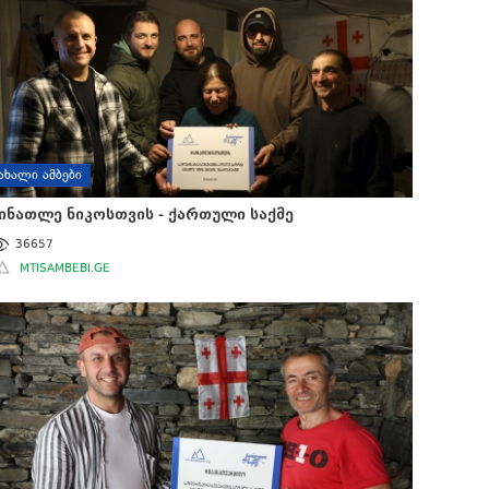
ᲐᲮᲐᲚᲘ ᲐᲛᲑᲔᲑᲘ
ინათლე ნიკოსთვის - ქართული საქმე
36657
MTISAMBEBI.GE