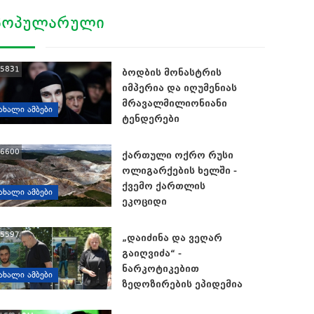
ᲞᲝᲞᲣᲚᲐᲠᲣᲚᲘ
5831
ბოდბის მონასტრის
იმპერია და იღუმენიას
მრავალმილიონიანი
ᲐᲮᲐᲚᲘ ᲐᲛᲑᲔᲑᲘ
ტენდერები
6600
ქართული ოქრო რუსი
ოლიგარქების ხელში -
ქვემო ქართლის
ᲐᲮᲐᲚᲘ ᲐᲛᲑᲔᲑᲘ
ეკოციდი
5597
„დაიძინა და ვეღარ
გაიღვიძა“ -
ნარკოტიკებით
ᲐᲮᲐᲚᲘ ᲐᲛᲑᲔᲑᲘ
ზედოზირების ეპიდემია