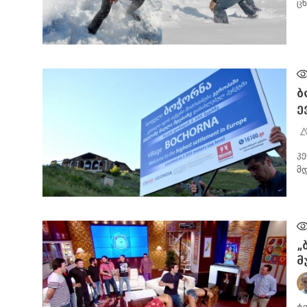
ც
ᲡᲐᲖᲝᲒᲐᲓᲝᲔᲑᲐ
ბ
ე
კ
მ
ᲑᲘᲖᲜᲔᲡᲘ
„
მ
ტ