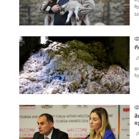
შ
ე
ᲑᲘᲖᲜᲔᲡᲘ
რ
დ
ბ
ᲑᲘᲖᲜᲔᲡᲘ
მ
ი