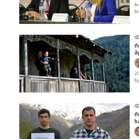
მ
მ
ᲑᲘᲖᲜᲔᲡᲘ
რ
მ
2
მ
ᲡᲐᲖᲝᲒᲐᲓᲝᲔᲑᲐ
რ
ხ