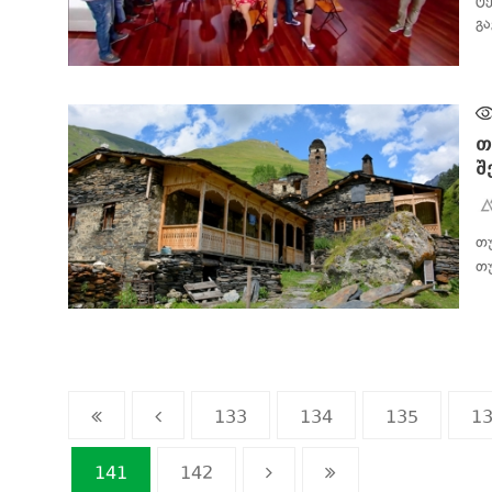
გ
ᲙᲣᲚᲢᲣᲠᲐ
თ
შ
თ
თ
ᲞᲝᲚᲘᲢᲘᲙᲐ
133
134
135
1
141
142