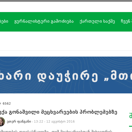
ბები
ჟურნალისტური გამოძიება
ქართული საქმე
ჩვენ
6562
ექა გონაშვილი მეცხვარეების პრობლემებზე
ᲔᲗᲔᲠ ᲤᲐᲜᲒᲐᲜᲘ
- 13:22 - 12 აგვისტო 2016
უშეთობის დღესასწაულზე, თუშ მეცხვარეებთან შეხვედრის