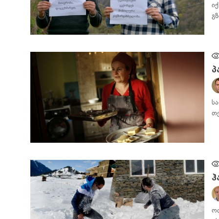
ი
გ
ᲡᲐᲖᲝᲒᲐᲓᲝᲔᲑᲐ
პ
ს
თ
ᲑᲘᲖᲜᲔᲡᲘ
ჰ
ო