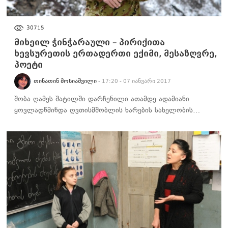
ᲡᲐᲖᲝᲒᲐᲓᲝᲔᲑᲐ
30715
მიხეილ ჭინჭარაული – პირიქითა
ხევსურეთის ერთადერთი ექიმი, მესაზღვრე,
პოეტი
ᲗᲘᲜᲐᲗᲘᲜ ᲛᲝᲡᲘᲐᲨᲕᲘᲚᲘ
- 17:20 - 07 იანვარი 2017
შობა ღამეს შატილში დარჩენილი ათამდე ადამიანი
ყოვლადწმინდა ღვთისმშობლის ხარების სახელობის…