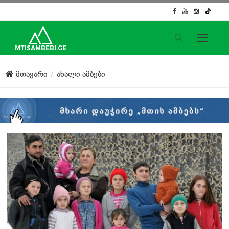
საიტის მენიუ
მთავარი
ახალი ამბები
მთავარი
ახალი ამბები
ჟურნალისტური გამოძიება
ქართული საქმე
ჩვენ შესახებ
კონტაქტი
სოციალური ქსელები