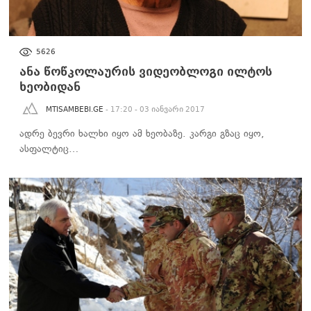
ᲡᲐᲖᲝᲒᲐᲓᲝᲔᲑᲐ
5626
ანა წოწკოლაურის ვიდეობლოგი ილტოს
ხეობიდან
MTISAMBEBI.GE
- 17:20 - 03 იანვარი 2017
ადრე ბევრი ხალხი იყო ამ ხეობაზე. კარგი გზაც იყო,
ასფალტიც…