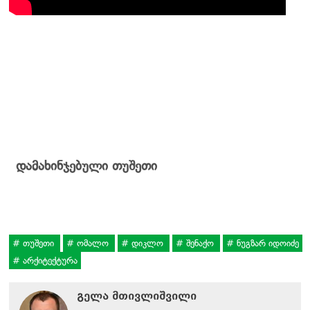
დამახინჯებული თუშეთი
თუშეთი
ომალო
დიკლო
შენაქო
ნუგზარ იდოიძე
არქიტექტურა
გელა მთივლიშვილი