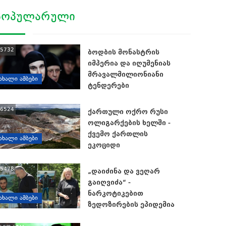
ᲞᲝᲞᲣᲚᲐᲠᲣᲚᲘ
5732
ბოდბის მონასტრის
იმპერია და იღუმენიას
მრავალმილიონიანი
ᲐᲮᲐᲚᲘ ᲐᲛᲑᲔᲑᲘ
ტენდერები
6524
ქართული ოქრო რუსი
ოლიგარქების ხელში -
ქვემო ქართლის
ᲐᲮᲐᲚᲘ ᲐᲛᲑᲔᲑᲘ
ეკოციდი
5478
„დაიძინა და ვეღარ
გაიღვიძა“ -
ნარკოტიკებით
ᲐᲮᲐᲚᲘ ᲐᲛᲑᲔᲑᲘ
ზედოზირების ეპიდემია