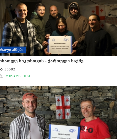
ᲐᲮᲐᲚᲘ ᲐᲛᲑᲔᲑᲘ
ინათლე ნიკოსთვის - ქართული საქმე
36582
MTISAMBEBI.GE