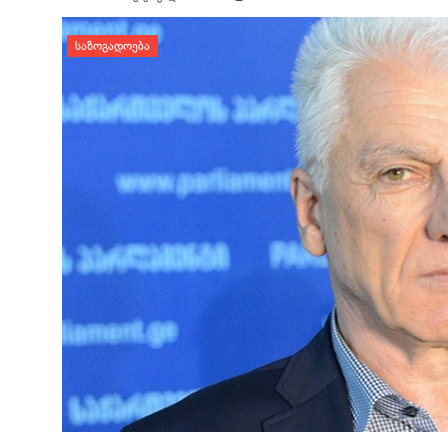
დატოვე კომენტარი
ᲡᲐᲖᲝᲒᲐᲓᲝᲔᲑᲐ