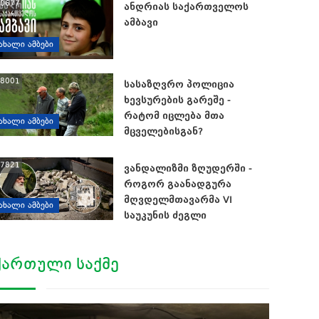
0677
ანდრიას საქართველოს
ამბავი
ᲐᲮᲐᲚᲘ ᲐᲛᲑᲔᲑᲘ
8001
სასაზღვრო პოლიცია
ხევსურების გარეშე -
რატომ იცლება მთა
ᲐᲮᲐᲚᲘ ᲐᲛᲑᲔᲑᲘ
მცველებისგან?
7821
ვანდალიზმი ზღუდერში -
როგორ გაანადგურა
მღვდელმთავარმა VI
ᲐᲮᲐᲚᲘ ᲐᲛᲑᲔᲑᲘ
საუკუნის ძეგლი
ᲥᲐᲠᲗᲣᲚᲘ ᲡᲐᲥᲛᲔ