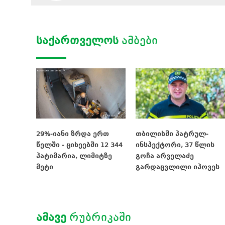
ᲡᲐᲥᲐᲠᲗᲕᲔᲚᲝᲡ
ᲐᲛᲑᲔᲑᲘ
29%-იანი ზრდა ერთ
თბილისში პატრულ-
წელში - ციხეებში 12 344
ინსპექტორი, 37 წლის
პატიმარია, ლიმიტზე
გოჩა არველაძე
მეტი
გარდაცვლილი იპოვეს
ᲐᲛᲐᲕᲔ
ᲠᲣᲑᲠᲘᲙᲐᲨᲘ