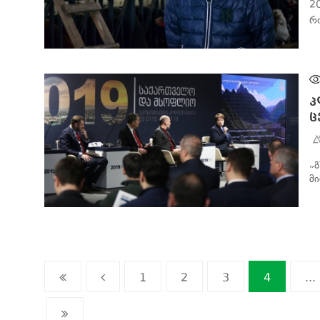
2
რ
ᲑᲘᲖᲜᲔᲡᲘ
კ
ც
„
მ
ᲑᲘᲖᲜᲔᲡᲘ
1
2
3
4
...