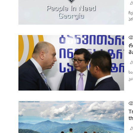
ჩ
პ
ᲑᲘᲖᲜᲔᲡᲘ
რ
მ
ს
კ
ᲑᲘᲖᲜᲔᲡᲘ
T
t