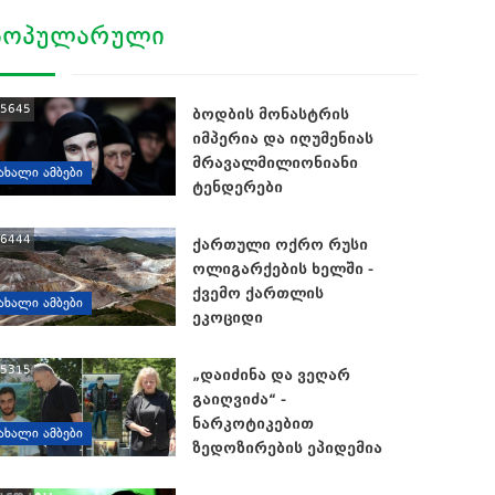
ᲞᲝᲞᲣᲚᲐᲠᲣᲚᲘ
5645
ბოდბის მონასტრის
იმპერია და იღუმენიას
მრავალმილიონიანი
ᲐᲮᲐᲚᲘ ᲐᲛᲑᲔᲑᲘ
ტენდერები
6444
ქართული ოქრო რუსი
ოლიგარქების ხელში -
ქვემო ქართლის
ᲐᲮᲐᲚᲘ ᲐᲛᲑᲔᲑᲘ
ეკოციდი
5315
„დაიძინა და ვეღარ
გაიღვიძა“ -
ნარკოტიკებით
ᲐᲮᲐᲚᲘ ᲐᲛᲑᲔᲑᲘ
ზედოზირების ეპიდემია