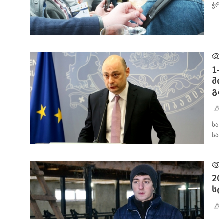
ჭ
ᲑᲘᲖᲜᲔᲡᲘ
1
მ
გ
ს
ს
ᲑᲘᲖᲜᲔᲡᲘ
2
ს