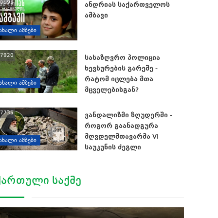
0595
ანდრიას საქართველოს
ამბავი
ᲐᲮᲐᲚᲘ ᲐᲛᲑᲔᲑᲘ
7920
სასაზღვრო პოლიცია
ხევსურების გარეშე -
რატომ იცლება მთა
ᲐᲮᲐᲚᲘ ᲐᲛᲑᲔᲑᲘ
მცველებისგან?
7735
ვანდალიზმი ზღუდერში -
როგორ გაანადგურა
მღვდელმთავარმა VI
ᲐᲮᲐᲚᲘ ᲐᲛᲑᲔᲑᲘ
საუკუნის ძეგლი
ᲥᲐᲠᲗᲣᲚᲘ ᲡᲐᲥᲛᲔ