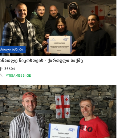
ᲐᲮᲐᲚᲘ ᲐᲛᲑᲔᲑᲘ
ინათლე ნიკოსთვის - ქართული საქმე
36504
MTISAMBEBI.GE