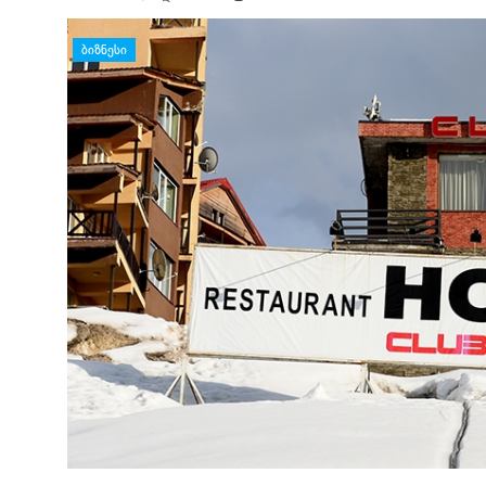
დატოვე კომენტარი
ᲑᲘᲖᲜᲔᲡᲘ