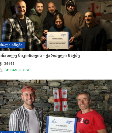
ᲐᲮᲐᲚᲘ ᲐᲛᲑᲔᲑᲘ
ინათლე ნიკოსთვის - ქართული საქმე
36468
MTISAMBEBI.GE