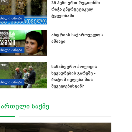
3261
38 ჰესი ერთ რეგიონში -
რაჭა ენერგეტიკულ
ტყვეობაში
ᲐᲮᲐᲚᲘ ᲐᲛᲑᲔᲑᲘ
0559
ანდრიას საქართველოს
ამბავი
ᲐᲮᲐᲚᲘ ᲐᲛᲑᲔᲑᲘ
7881
სასაზღვრო პოლიცია
ხევსურების გარეშე -
რატომ იცლება მთა
ᲐᲮᲐᲚᲘ ᲐᲛᲑᲔᲑᲘ
მცველებისგან?
ᲥᲐᲠᲗᲣᲚᲘ ᲡᲐᲥᲛᲔ