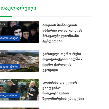
ᲞᲝᲞᲣᲚᲐᲠᲣᲚᲘ
5607
ბოდბის მონასტრის
იმპერია და იღუმენიას
მრავალმილიონიანი
ᲐᲮᲐᲚᲘ ᲐᲛᲑᲔᲑᲘ
ტენდერები
6407
ქართული ოქრო რუსი
ოლიგარქების ხელში -
ქვემო ქართლის
ᲐᲮᲐᲚᲘ ᲐᲛᲑᲔᲑᲘ
ეკოციდი
5242
„დაიძინა და ვეღარ
გაიღვიძა“ -
ნარკოტიკებით
ᲐᲮᲐᲚᲘ ᲐᲛᲑᲔᲑᲘ
ზედოზირების ეპიდემია