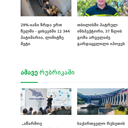
29%-იანი ზრდა ერთ
თბილისში პატრულ-
წელში - ციხეებში 12 344
ინსპექტორი, 37 წლის
პატიმარია, ლიმიტზე
გოჩა არველაძე
მეტი
გარდაცვლილი იპოვეს
ᲐᲛᲐᲕᲔ
ᲠᲣᲑᲠᲘᲙᲐᲨᲘ
„აწარმოე
საქართველო რუსეთის