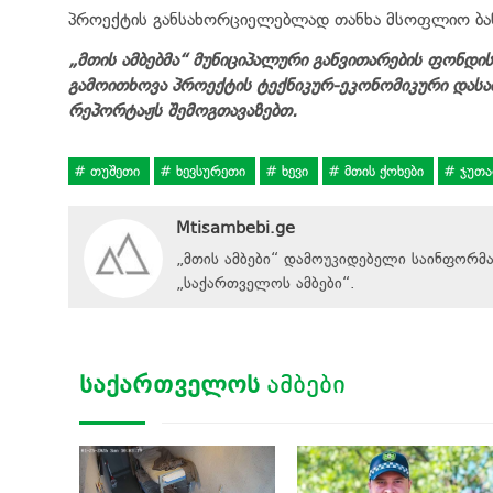
პროექტის განსახორციელებლად თანხა მსოფლიო ბან
„მთის ამბებმა“ მუნიციპალური განვითარების ფონდი
გამოითხოვა პროექტის ტექნიკურ-ეკონომიკური დასა
რეპორტაჟს შემოგთავაზებთ.
თუშეთი
ხევსურეთი
ხევი
მთის ქოხები
ჯუთა
Mtisambebi.ge
„მთის ამბები“ დამოუკიდებელი საინფორმ
„
საქართველოს ამბები
“
.
ᲡᲐᲥᲐᲠᲗᲕᲔᲚᲝᲡ
ᲐᲛᲑᲔᲑᲘ