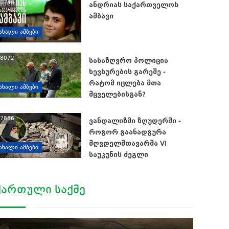
0740
ანდრიას საქართველოს
ამბავი
ᲐᲮᲐᲚᲘ ᲐᲛᲑᲔᲑᲘ
8072
სასაზღვრო პოლიცია
ხევსურების გარეშე -
რატომ იცლება მთა
ᲐᲮᲐᲚᲘ ᲐᲛᲑᲔᲑᲘ
მცველებისგან?
7886
ვანდალიზმი ზღუდერში -
როგორ გაანადგურა
მღვდელმთავარმა VI
ᲐᲮᲐᲚᲘ ᲐᲛᲑᲔᲑᲘ
საუკუნის ძეგლი
ᲥᲐᲠᲗᲣᲚᲘ ᲡᲐᲥᲛᲔ