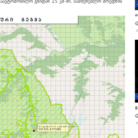
საავტომობილო გზიდან 15 კმ-ში. სამშენებლო მოედნის
ა
გ