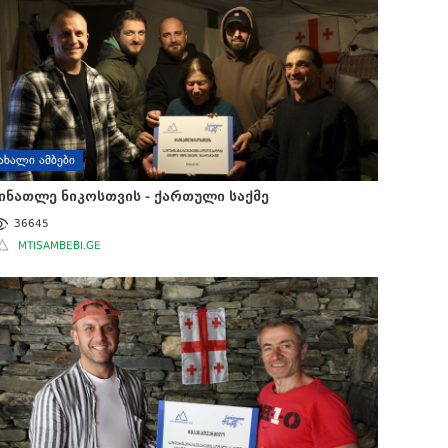
ᲐᲮᲐᲚᲘ ᲐᲛᲑᲔᲑᲘ
ინათლე ნიკოსთვის - ქართული საქმე
36645
MTISAMBEBI.GE