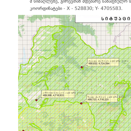
მ სიმაღლეზე, გირევთან მდებარე საზაფხულო 
კოორდინატები - X - 528830; Y- 4705583.