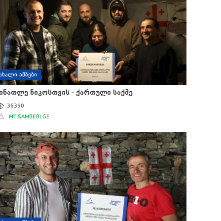
ᲐᲮᲐᲚᲘ ᲐᲛᲑᲔᲑᲘ
ინათლე ნიკოსთვის - ქართული საქმე
36350
MTISAMBEBI.GE