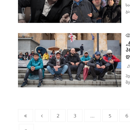
სა
გ
ᲐᲮᲐᲚᲘ ᲐᲛᲑᲔᲑᲘ
„
პ
დ
პ
მ
ᲐᲮᲐᲚᲘ ᲐᲛᲑᲔᲑᲘ
2
3
...
5
6