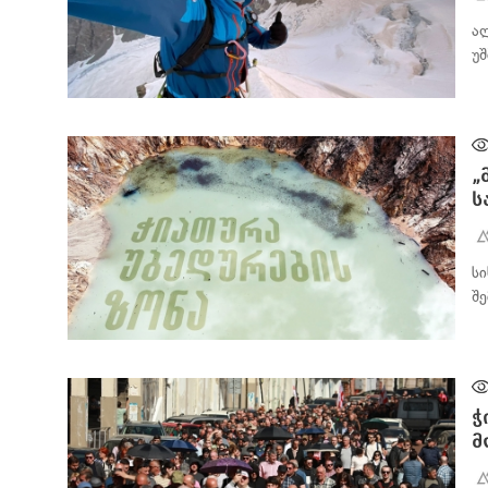
ა
უ
ᲐᲮᲐᲚᲘ ᲐᲛᲑᲔᲑᲘ
„
ს
ს
შ
ᲐᲮᲐᲚᲘ ᲐᲛᲑᲔᲑᲘ
ჭ
მ