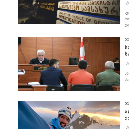
ფ
ო
დ
ᲐᲮᲐᲚᲘ ᲐᲛᲑᲔᲑᲘ
ს
ს
ს
მ
ᲐᲮᲐᲚᲘ ᲐᲛᲑᲔᲑᲘ
ა
ე