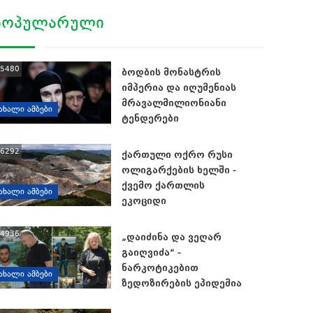
ᲞᲝᲞᲣᲚᲐᲠᲣᲚᲘ
5480
ბოდბის მონასტრის
იმპერია და იღუმენიას
მრავალმილიონიანი
ᲐᲮᲐᲚᲘ ᲐᲛᲑᲔᲑᲘ
ტენდერები
6292
ქართული ოქრო რუსი
ოლიგარქების ხელში -
ქვემო ქართლის
ᲐᲮᲐᲚᲘ ᲐᲛᲑᲔᲑᲘ
ეკოციდი
4936
„დაიძინა და ვეღარ
გაიღვიძა“ -
ნარკოტიკებით
ᲐᲮᲐᲚᲘ ᲐᲛᲑᲔᲑᲘ
ზედოზირების ეპიდემია