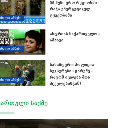
3084
38 ჰესი ერთ რეგიონში -
რაჭა ენერგეტიკულ
ტყვეობაში
ᲐᲮᲐᲚᲘ ᲐᲛᲑᲔᲑᲘ
0440
ანდრიას საქართველოს
ამბავი
ᲐᲮᲐᲚᲘ ᲐᲛᲑᲔᲑᲘ
7736
სასაზღვრო პოლიცია
ხევსურების გარეშე -
რატომ იცლება მთა
ᲐᲮᲐᲚᲘ ᲐᲛᲑᲔᲑᲘ
მცველებისგან?
ᲥᲐᲠᲗᲣᲚᲘ ᲡᲐᲥᲛᲔ