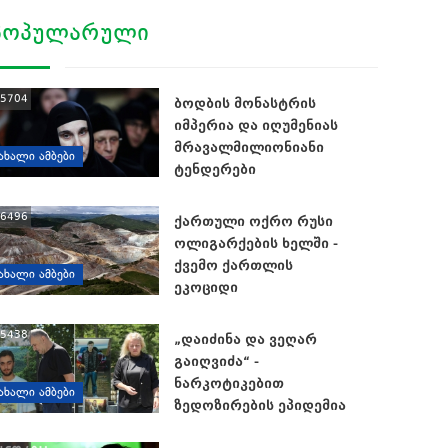
ᲞᲝᲞᲣᲚᲐᲠᲣᲚᲘ
5704
ბოდბის მონასტრის
იმპერია და იღუმენიას
მრავალმილიონიანი
ᲐᲮᲐᲚᲘ ᲐᲛᲑᲔᲑᲘ
ტენდერები
6496
ქართული ოქრო რუსი
ოლიგარქების ხელში -
ქვემო ქართლის
ᲐᲮᲐᲚᲘ ᲐᲛᲑᲔᲑᲘ
ეკოციდი
5438
„დაიძინა და ვეღარ
გაიღვიძა“ -
ნარკოტიკებით
ᲐᲮᲐᲚᲘ ᲐᲛᲑᲔᲑᲘ
ზედოზირების ეპიდემია