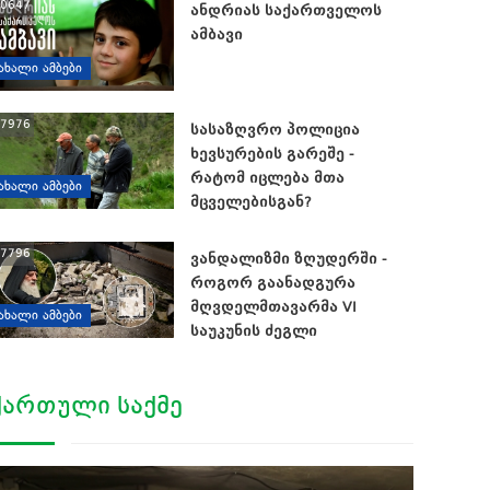
0647
ანდრიას საქართველოს
ამბავი
ᲐᲮᲐᲚᲘ ᲐᲛᲑᲔᲑᲘ
7976
სასაზღვრო პოლიცია
ხევსურების გარეშე -
რატომ იცლება მთა
ᲐᲮᲐᲚᲘ ᲐᲛᲑᲔᲑᲘ
მცველებისგან?
7796
ვანდალიზმი ზღუდერში -
როგორ გაანადგურა
მღვდელმთავარმა VI
ᲐᲮᲐᲚᲘ ᲐᲛᲑᲔᲑᲘ
საუკუნის ძეგლი
ᲥᲐᲠᲗᲣᲚᲘ ᲡᲐᲥᲛᲔ