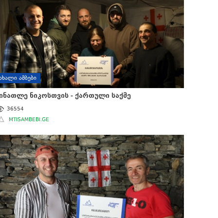
ᲐᲮᲐᲚᲘ ᲐᲛᲑᲔᲑᲘ
ინათლე ნიკოსთვის - ქართული საქმე
36554
MTISAMBEBI.GE