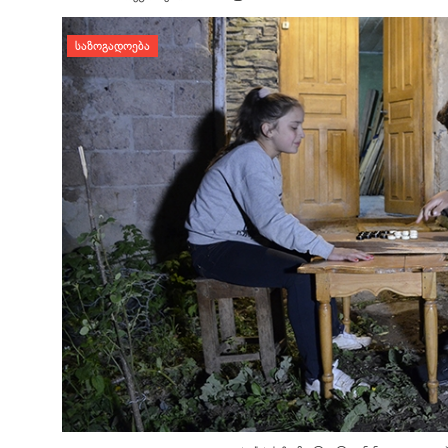
დატოვე კომენტარი
ᲡᲐᲖᲝᲒᲐᲓᲝᲔᲑᲐ