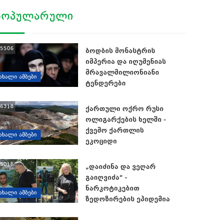
ᲞᲝᲞᲣᲚᲐᲠᲣᲚᲘ
5506
ბოდბის მონასტრის
იმპერია და იღუმენიას
მრავალმილიონიანი
ᲐᲮᲐᲚᲘ ᲐᲛᲑᲔᲑᲘ
ტენდერები
6318
ქართული ოქრო რუსი
ოლიგარქების ხელში -
ქვემო ქართლის
ᲐᲮᲐᲚᲘ ᲐᲛᲑᲔᲑᲘ
ეკოციდი
5016
„დაიძინა და ვეღარ
გაიღვიძა“ -
ნარკოტიკებით
ᲐᲮᲐᲚᲘ ᲐᲛᲑᲔᲑᲘ
ზედოზირების ეპიდემია