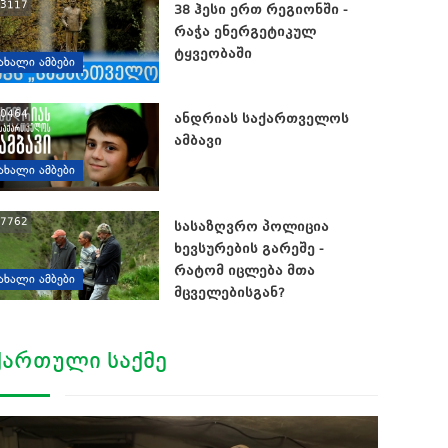
3117
38 ჰესი ერთ რეგიონში -
რაჭა ენერგეტიკულ
ტყვეობაში
ᲐᲮᲐᲚᲘ ᲐᲛᲑᲔᲑᲘ
0464
ანდრიას საქართველოს
ამბავი
ᲐᲮᲐᲚᲘ ᲐᲛᲑᲔᲑᲘ
7762
სასაზღვრო პოლიცია
ხევსურების გარეშე -
რატომ იცლება მთა
ᲐᲮᲐᲚᲘ ᲐᲛᲑᲔᲑᲘ
მცველებისგან?
ᲥᲐᲠᲗᲣᲚᲘ ᲡᲐᲥᲛᲔ