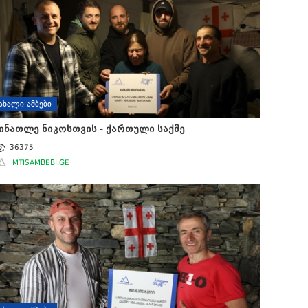
ᲐᲮᲐᲚᲘ ᲐᲛᲑᲔᲑᲘ
ინათლე ნიკოსთვის - ქართული საქმე
36375
MTISAMBEBI.GE