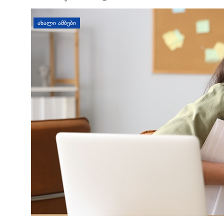
დატოვე კომენტარი
ᲐᲮᲐᲚᲘ ᲐᲛᲑᲔᲑᲘ