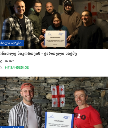
ᲐᲮᲐᲚᲘ ᲐᲛᲑᲔᲑᲘ
ინათლე ნიკოსთვის - ქართული საქმე
36367
MTISAMBEBI.GE