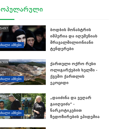
ᲞᲝᲞᲣᲚᲐᲠᲣᲚᲘ
5497
ბოდბის მონასტრის
იმპერია და იღუმენიას
მრავალმილიონიანი
ᲐᲮᲐᲚᲘ ᲐᲛᲑᲔᲑᲘ
ტენდერები
6309
ქართული ოქრო რუსი
ოლიგარქების ხელში -
ქვემო ქართლის
ᲐᲮᲐᲚᲘ ᲐᲛᲑᲔᲑᲘ
ეკოციდი
4994
„დაიძინა და ვეღარ
გაიღვიძა“ -
ნარკოტიკებით
ᲐᲮᲐᲚᲘ ᲐᲛᲑᲔᲑᲘ
ზედოზირების ეპიდემია