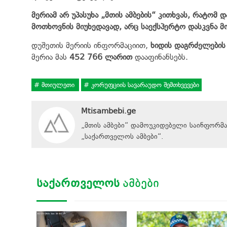
მერიამ არ უპასუხა „მთის ამბების“ კითხვას, რატომ
მოთხოვნის მიუხედავად, არც საექსპერტო დასკვნა მ
დუშეთის მერიის ინფორმაციით,
ხიდის დაგრძელების 
მერია მას
452 766 ლარით
დააფინანსებს.
მთიულეთი
კორუფციის სავარაუდო შემთხვევები
Mtisambebi.ge
„მთის ამბები“ დამოუკიდებელი საინფორმ
„
საქართველოს ამბები
“
.
ᲡᲐᲥᲐᲠᲗᲕᲔᲚᲝᲡ
ᲐᲛᲑᲔᲑᲘ