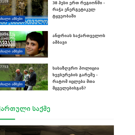
3109
38 ჰესი ერთ რეგიონში -
რაჭა ენერგეტიკულ
ტყვეობაში
ᲐᲮᲐᲚᲘ ᲐᲛᲑᲔᲑᲘ
0456
ანდრიას საქართველოს
ამბავი
ᲐᲮᲐᲚᲘ ᲐᲛᲑᲔᲑᲘ
7753
სასაზღვრო პოლიცია
ხევსურების გარეშე -
რატომ იცლება მთა
ᲐᲮᲐᲚᲘ ᲐᲛᲑᲔᲑᲘ
მცველებისგან?
ᲥᲐᲠᲗᲣᲚᲘ ᲡᲐᲥᲛᲔ