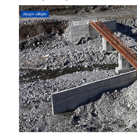
დატოვე კომენტარი
ᲐᲮᲐᲚᲘ ᲐᲛᲑᲔᲑᲘ