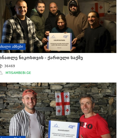
ᲐᲮᲐᲚᲘ ᲐᲛᲑᲔᲑᲘ
ინათლე ნიკოსთვის - ქართული საქმე
36469
MTISAMBEBI.GE