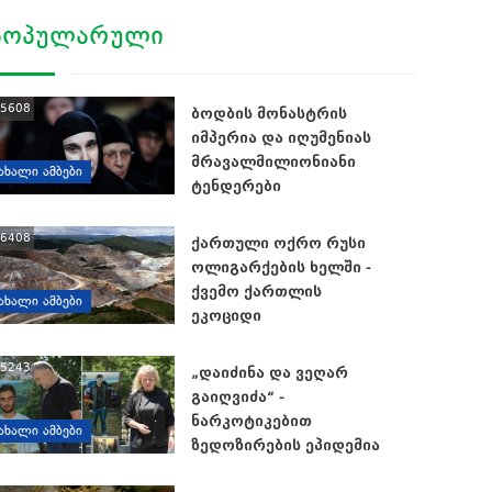
ᲞᲝᲞᲣᲚᲐᲠᲣᲚᲘ
5608
ბოდბის მონასტრის
იმპერია და იღუმენიას
მრავალმილიონიანი
ᲐᲮᲐᲚᲘ ᲐᲛᲑᲔᲑᲘ
ტენდერები
6408
ქართული ოქრო რუსი
ოლიგარქების ხელში -
ქვემო ქართლის
ᲐᲮᲐᲚᲘ ᲐᲛᲑᲔᲑᲘ
ეკოციდი
5243
„დაიძინა და ვეღარ
გაიღვიძა“ -
ნარკოტიკებით
ᲐᲮᲐᲚᲘ ᲐᲛᲑᲔᲑᲘ
ზედოზირების ეპიდემია