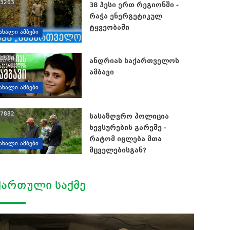
3263
38 ჰესი ერთ რეგიონში -
რაჭა ენერგეტიკულ
ტყვეობაში
ᲐᲮᲐᲚᲘ ᲐᲛᲑᲔᲑᲘ
0560
ანდრიას საქართველოს
ამბავი
ᲐᲮᲐᲚᲘ ᲐᲛᲑᲔᲑᲘ
7882
სასაზღვრო პოლიცია
ხევსურების გარეშე -
რატომ იცლება მთა
ᲐᲮᲐᲚᲘ ᲐᲛᲑᲔᲑᲘ
მცველებისგან?
ᲥᲐᲠᲗᲣᲚᲘ ᲡᲐᲥᲛᲔ