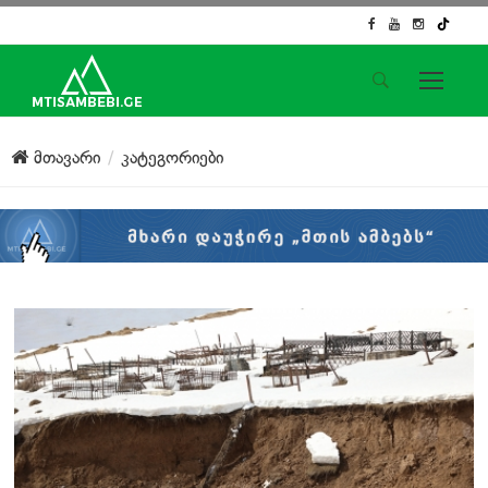
საიტის მენიუ
მთავარი
კატეგორიები
მთავარი
ახალი ამბები
ჟურნალისტური გამოძიება
ქართული საქმე
ჩვენ შესახებ
კონტაქტი
სოციალური ქსელები