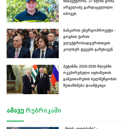
ინსპექტორი, 37 წლის გოჩა
არველაძე გარდაცვლილი
იპოვეს
ბანკირის ენერგოპროექტი -
გოგნის ქარის
ელექტროსადგურისთვის
კოლხურ ტყეებს გაჩეხავენ
პუტინმა 2026-2030 წლებში
ოკუპირებული აფხაზეთის
განვითარების ხელშეწყობის
შეთანხმება დაამტკიცა
ᲐᲛᲐᲕᲔ
ᲠᲣᲑᲠᲘᲙᲐᲨᲘ
„მთის კიდობანი“ -