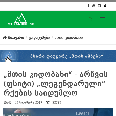
საიტის მენიუ
მთავარი
გადაცემები
მთის კიდობანი
მთავარი
ახალი ამბები
ჟურნალისტური გამოძიება
ქართული საქმე
ჩვენ შესახებ
„მთის კიდობანი“ - არჩვის
კონტაქტი
(ფსიტი) „ლეგენდარული“
სოციალური ქსელები
რქების საიდუმლო
15:45 - 27 სექტემბერი 2017
22787
დატოვე კომენტარი
ᲛᲗᲘᲡ ᲙᲘᲓᲝᲑᲐᲜᲘ