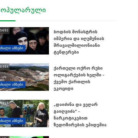
ᲞᲝᲞᲣᲚᲐᲠᲣᲚᲘ
5692
ბოდბის მონასტრის
იმპერია და იღუმენიას
მრავალმილიონიანი
ᲐᲮᲐᲚᲘ ᲐᲛᲑᲔᲑᲘ
ტენდერები
6484
ქართული ოქრო რუსი
ოლიგარქების ხელში -
ქვემო ქართლის
ᲐᲮᲐᲚᲘ ᲐᲛᲑᲔᲑᲘ
ეკოციდი
5416
„დაიძინა და ვეღარ
გაიღვიძა“ -
ნარკოტიკებით
ᲐᲮᲐᲚᲘ ᲐᲛᲑᲔᲑᲘ
ზედოზირების ეპიდემია