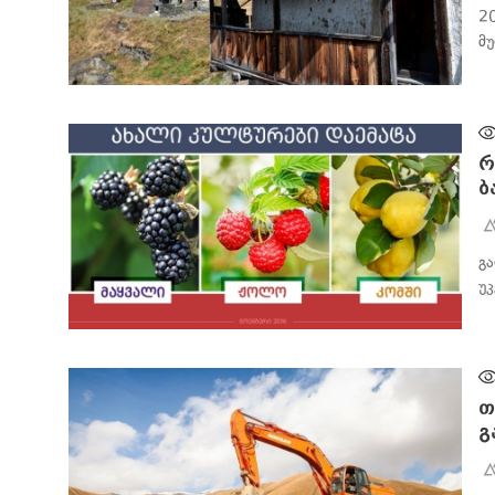
2
მ
ᲡᲐᲖᲝᲒᲐᲓᲝᲔᲑᲐ
რ
ბ
გ
უ
ᲑᲘᲖᲜᲔᲡᲘ
თ
გ