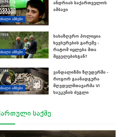
0636
ანდრიას საქართველოს
ამბავი
ᲐᲮᲐᲚᲘ ᲐᲛᲑᲔᲑᲘ
7959
სასაზღვრო პოლიცია
ხევსურების გარეშე -
რატომ იცლება მთა
ᲐᲮᲐᲚᲘ ᲐᲛᲑᲔᲑᲘ
მცველებისგან?
7784
ვანდალიზმი ზღუდერში -
როგორ გაანადგურა
მღვდელმთავარმა VI
ᲐᲮᲐᲚᲘ ᲐᲛᲑᲔᲑᲘ
საუკუნის ძეგლი
ᲥᲐᲠᲗᲣᲚᲘ ᲡᲐᲥᲛᲔ