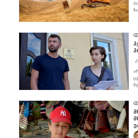
პ
ზ
ᲑᲘᲖᲜᲔᲡᲘ
პ
პ
ა
ც
მ
ᲡᲐᲖᲝᲒᲐᲓᲝᲔᲑᲐ
მ
მ
უ