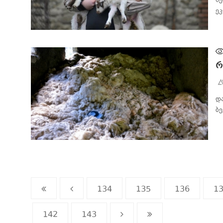
ე
ᲑᲘᲖᲜᲔᲡᲘ
რ
დ
ბ
ᲑᲘᲖᲜᲔᲡᲘ
134
135
136
1
142
143