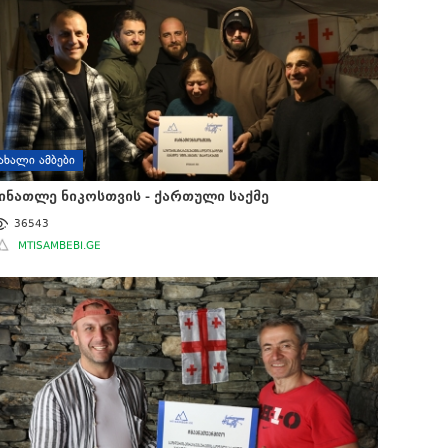
ᲐᲮᲐᲚᲘ ᲐᲛᲑᲔᲑᲘ
ინათლე ნიკოსთვის - ქართული საქმე
36543
MTISAMBEBI.GE