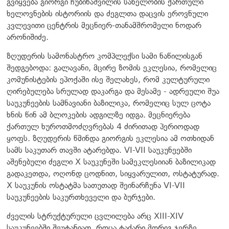
გვიყვება გიორგი ჩუბინაშვილის სახელობის ქართული
ხელოვნების ისტორიის და ძეგლთა დაცვის ეროვნული
კვლევითი ცენტრის მეცნიერ-თანამშრომელი ნოდარ
არონიშიძე.
ზღუდერის სამონასტრო კომპლექსი სამი ნაწილისგან
შედგებოდა: გალავანი, მცირე ზომის ეკლესია, რომელიც
კომუნისტების ეპოქაში ისე შელახეს, რომ კულტურული
ღირებულება სრულად დაკარგა და მესამე - ადრეული შუა
საუკუნეების სამნავიანი ბაზილიკა, რომელიც სულ ცოტა
ხნის წინ ამ ბლოკების ადგილზე იდგა. მეცნიერება
ქართულ ხუროთმოძღვრებას 4 ძირითად პერიოდად
ყოფს. ზღუდერის წმინდა გიორგის ეკლესია ამ ოთხიდან
სამს საკუთარ თავში ატარებდა. VI-VII საუკუნეებში
აშენებული ძეგლი X
საუკუნეში სამეკლესიიან ბაზილიკად
გადაკეთდა, ოღონდ ცოდნით, სიყვარულით, ოსტატურად.
X საუკუნის ოსტატმა სათუთად შეინარჩუნა VI-VII
საუკუნეების საკურთხეველი და ბურჯები.
ძველის სტრუქტურული ცვლილება არც XIII-XIV
საუკუნეებში შეუტანიათ, როცა ტაძარი მორიგ ჯერზე