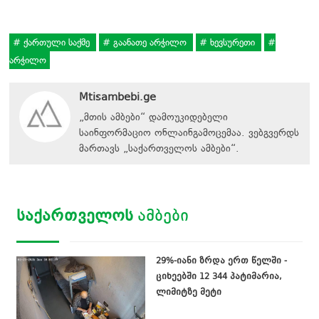
ქართული საქმე
გაანათე არჭილო
ხევსურეთი
არჭილო
Mtisambebi.ge
„მთის ამბები“ დამოუკიდებელი
საინფორმაციო ონლაინგამოცემაა. ვებგვერდს
მართავს
„
საქართველოს ამბები
“
.
ᲡᲐᲥᲐᲠᲗᲕᲔᲚᲝᲡ
ᲐᲛᲑᲔᲑᲘ
29%-იანი ზრდა ერთ წელში -
ციხეებში 12 344 პატიმარია,
ლიმიტზე მეტი