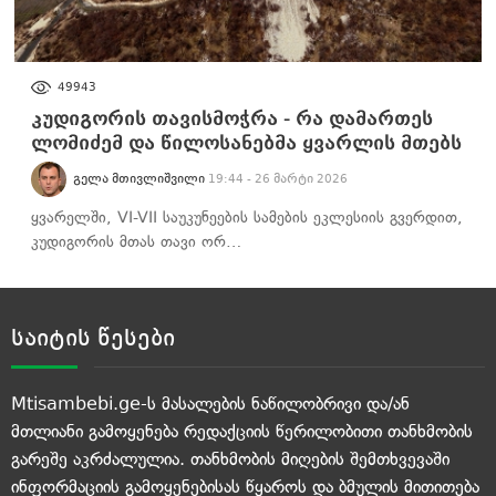
ᲐᲮᲐᲚᲘ ᲐᲛᲑᲔᲑᲘ
49943
კუდიგორის თავისმოჭრა - რა დამართეს
ლომიძემ და წილოსანებმა ყვარლის მთებს
ᲒᲔᲚᲐ ᲛᲗᲘᲕᲚᲘᲨᲕᲘᲚᲘ
19:44 - 26 მარტი 2026
ყვარელში, VI-VII საუკუნეების სამების ეკლესიის გვერდით,
კუდიგორის მთას თავი ორ…
საიტის წესები
Mtisambebi.ge-ს მასალების ნაწილობრივი და/ან
მთლიანი გამოყენება რედაქციის წერილობითი თანხმობის
გარეშე აკრძალულია. თანხმობის მიღების შემთხვევაში
ინფორმაციის გამოყენებისას წყაროს და ბმულის მითითება