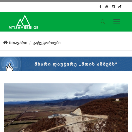
საიტის მენიუ
მთავარი
კატეგორიები
მთავარი
ახალი ამბები
ჟურნალისტური გამოძიება
ქართული საქმე
ჩვენ შესახებ
კონტაქტი
სოციალური ქსელები