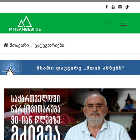
საიტის მენიუ
მთავარი
კატეგორიები
მთავარი
ახალი ამბები
ჟურნალისტური გამოძიება
ქართული საქმე
ჩვენ შესახებ
კონტაქტი
სოციალური ქსელები