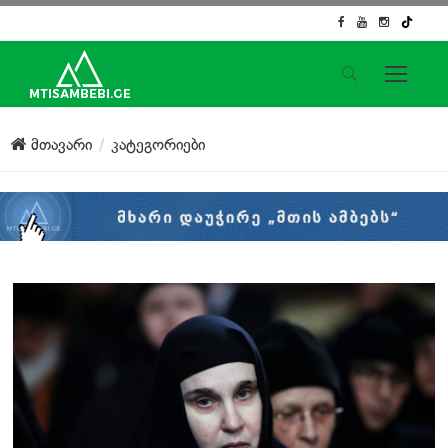
საიტის მენიუ
მთავარი
კატეგორიები
მთავარი
ახალი ამბები
ჟურნალისტური გამოძიება
ქართული საქმე
ჩვენ შესახებ
კონტაქტი
სოციალური ქსელები