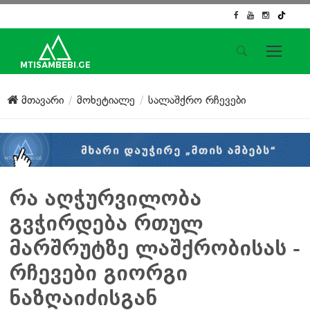
საიტის მენიუ
მთავარი
მოხეტიალე
სალაშქრო რჩევები
მთავარი
ახალი ამბები
ჟურნალისტური გამოძიება
ქართული საქმე
ჩვენ შესახებ
რა აღჭურვილობა
კონტაქტი
გვჭირდება რთულ
სოციალური ქსელები
მარშრუტზე ლაშქრობისას -
რჩევები გიორგი
ნაზღაიძისგან