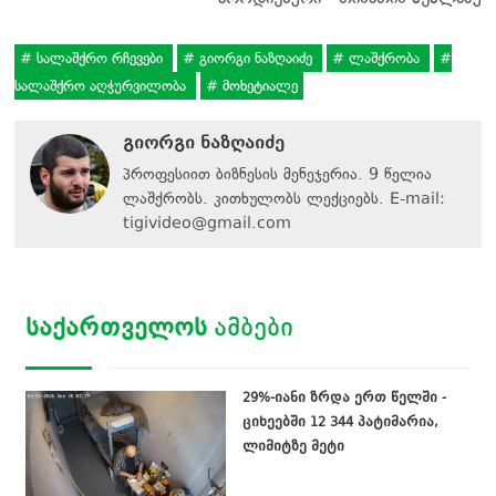
სალაშქრო რჩევები
გიორგი ნაზღაიძე
ლაშქრობა
სალაშქრო აღჭურვილობა
მოხეტიალე
გიორგი ნაზღაიძე
პროფესიით ბიზნესის მენეჯერია. 9 წელია
ლაშქრობს. კითხულობს ლექციებს. E-mail:
tigivideo@gmail.com
ᲡᲐᲥᲐᲠᲗᲕᲔᲚᲝᲡ
ᲐᲛᲑᲔᲑᲘ
29%-იანი ზრდა ერთ წელში -
ციხეებში 12 344 პატიმარია,
ლიმიტზე მეტი